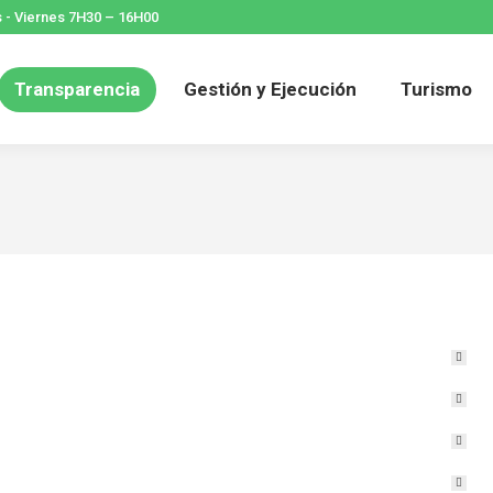
 - Viernes 7H30 – 16H00
icio
Parroquia
Transparencia
Gestión y Eje
Transparencia
Gestión y Ejecución
Turismo
Contacto