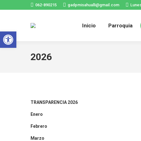
062-890215
gadpmisahualli@gmail.com
Lunes
In
Inicio
Parroquia
Abrir barra de herramientas
2026
TRANSPARENCIA 2026
Enero
Febrero
Marzo