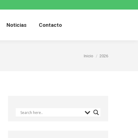
cución
Turismo
Noticias
Noticias
Contacto
Estás aquí:
Inicio
2026