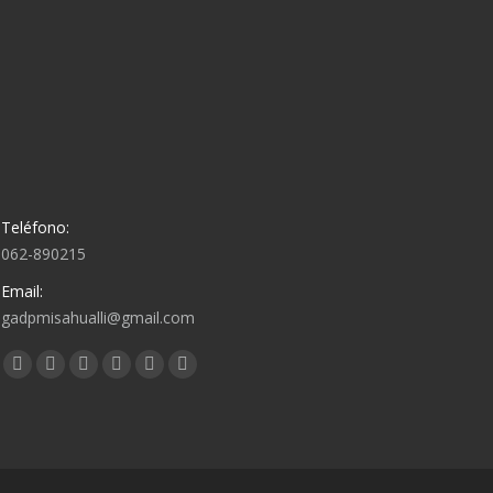
Teléfono:
062-890215
Email:
gadpmisahualli@gmail.com
Encuéntranos en:
Facebook
Twitter
Google+
Linkedin
Pinterest
Instagram