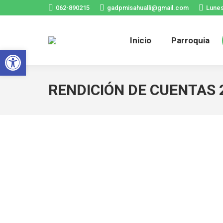
062-890215
gadpmisahualli@gmail.com
Lunes
In
Inicio
Parroquia
Abrir barra de herramientas
RENDICIÓN DE CUENTAS 