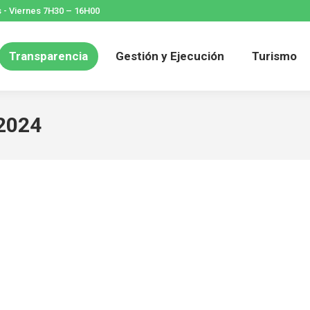
 - Viernes 7H30 – 16H00
icio
Parroquia
Transparencia
Gestión y Eje
Transparencia
Gestión y Ejecución
Turismo
Contacto
2024