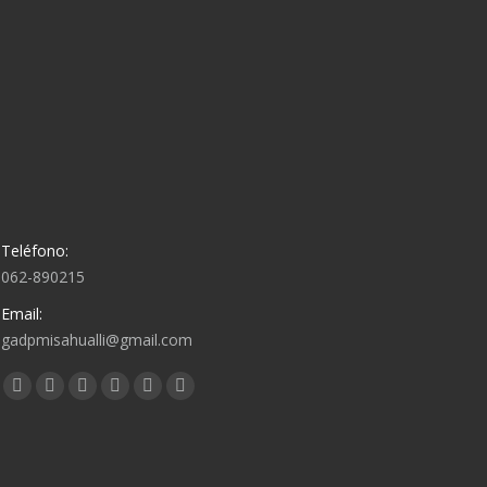
Teléfono:
062-890215
Email:
gadpmisahualli@gmail.com
Encuéntranos en:
Facebook
Twitter
Google+
Linkedin
Pinterest
Instagram