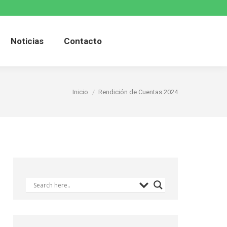
cución
Turismo
Noticias
Noticias
Contacto
Estás aquí:
Inicio
Rendición de Cuentas 2024