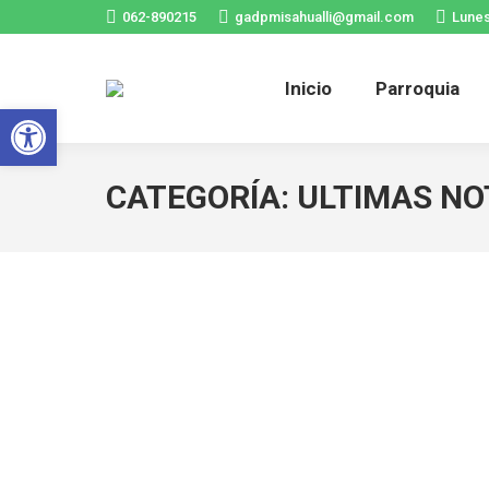
062-890215
gadpmisahualli@gmail.com
Lunes
Inicio
Parroquia
Abrir barra de herramientas
CATEGORÍA:
ULTIMAS NO
Asamblea extraordinaria de Conag
Latest
,
News
,
Ultimas Noticias
Por
gadprpuertomisahual