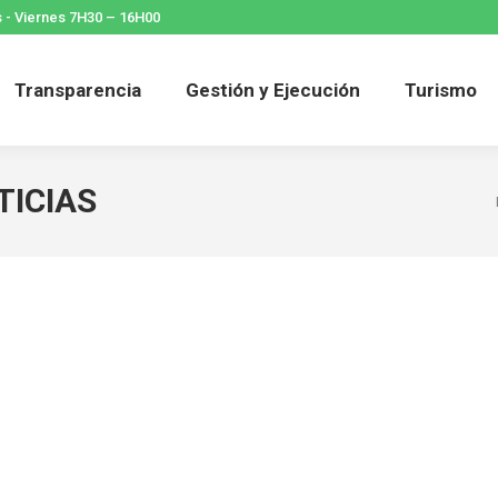
 - Viernes 7H30 – 16H00
Transparencia
Gestión y Ejecución
Turismo
TICIAS
opare
li
21 enero, 2015