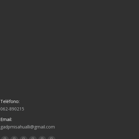
Teléfono:
062-890215
Email:
gadpmisahualli@gmail.com
Encuéntranos en: